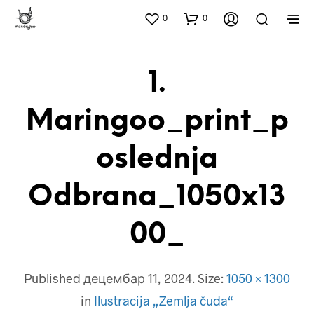
0
0
1.
Maringoo_print_p
Oslednja
Odbrana_1050x13
00_
Published
децембар 11, 2024
. Size:
1050 × 1300
in
Ilustracija „Zemlja čuda“