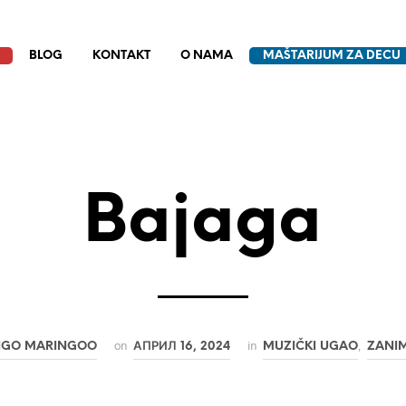
BLOG
KONTAKT
O NAMA
MAŠTARIJUM ZA DECU
Bajaga
on
in
,
NGO MARINGOO
АПРИЛ 16, 2024
MUZIČKI UGAO
ZANIM