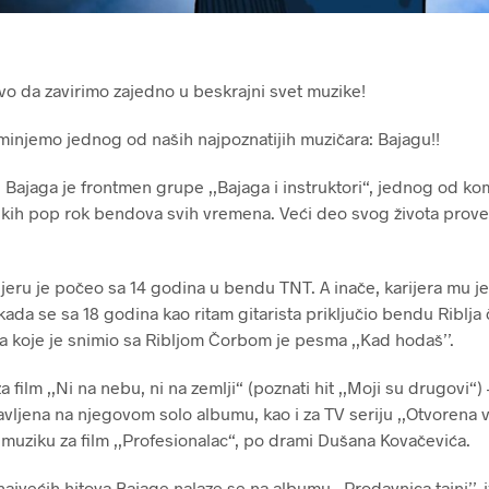
 da zavirimo zajedno u beskrajni svet muzike!
injemo jednog od naših najpoznatijih muzičara: Bajagu!!
 Bajaga je frontmen grupe ,,Bajaga i instruktori“, jednog od ko
kih pop rok bendova svih vremena. Veći deo svog života proveo 
jeru je počeo sa 14 godina u bendu TNT. A inače, karijera mu je
da se sa 18 godina kao ritam gitarista priključio bendu Riblja
va koje je snimio sa Ribljom Čorbom je pesma ,,Kad hodaš’’.
a film ,,Ni na nebu, ni na zemlji“ (poznati hit ,,Moji su drugovi“
avljena na njegovom solo albumu, kao i za TV seriju ,,Otvorena v
 muziku za film ,,Profesionalac“, po drami Dušana Kovačevića.
ajvećih hitova Bajage nalaze se na albumu ,,Prodavnica tajni’’, 