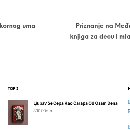
ekornog uma
Priznanje na Me
knjiga za decu i ml
TOP 3
Ljubav Se Cepa Kao Čarapa Od Osam Dena
890.00
din