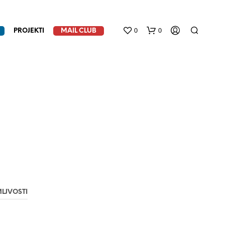
0
0
PROJEKTI
MAIL CLUB
N
E
M
A
P
LJVOSTI
R
O
I