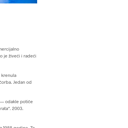
mercijalno
je živeći i radeći
 krenula
 čorba. Jedan od
) — odakle potiče
rata“. 2003.
iz 1988.godine. To