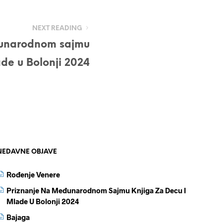
NEXT READING
đunarodnom sajmu
ade u Bolonji 2024
NEDAVNE OBJAVE
Rođenje Venere
Priznanje Na Međunarodnom Sajmu Knjiga Za Decu I
Mlade U Bolonji 2024
Bajaga