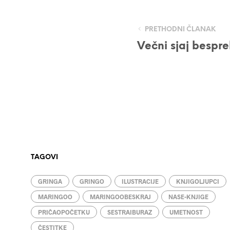
PRETHODNI ČLANAK
Večni sjaj bespr
TAGOVI
GRINGA
GRINGO
ILUSTRACIJE
KNJIGOLJUPCI
MARINGOO
MARINGOOBESKRAJ
NASE-KNJIGE
PRIČAOPOČETKU
SESTRAIBURAZ
UMETNOST
ČESTITKE