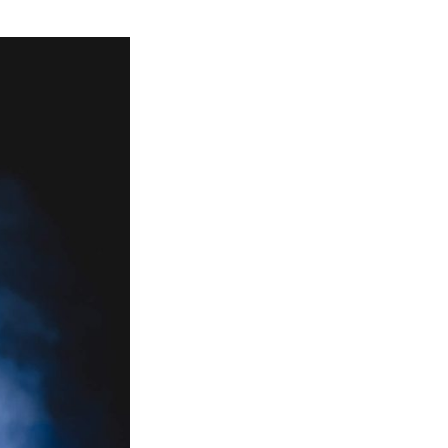
Z
V
O
D
A
U
K
O
R
P
I
.