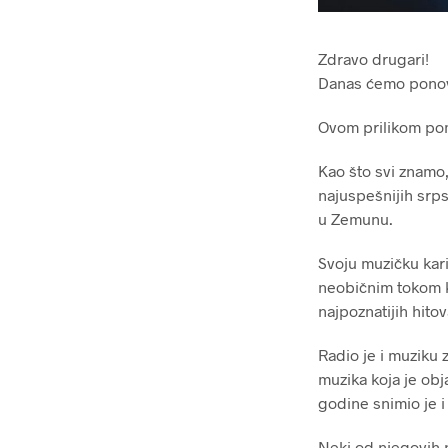
Zdravo drugari!
Danas ćemo ponovo
Ovom prilikom pom
Kao što svi znamo,
najuspešnijih srps
u Zemunu.
Svoju muzičku kari
neobičnim tokom ka
najpoznatijih hito
Radio je i muziku z
muzika koja je obj
godine snimio je i
Neki od njegovih n