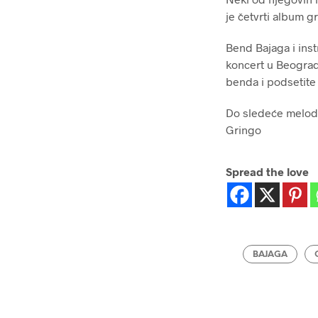
je četvrti album g
Bend Bajaga i inst
koncert u Beograd
benda i podsetite 
Do sledeće melodi
Gringo
Spread the love
BAJAGA