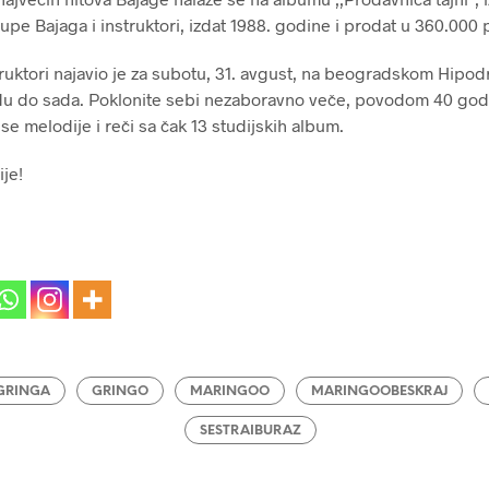
rupe Bajaga i instruktori, izdat 1988. godine i prodat u 360.000
ruktori najavio je za subotu, 31. avgust, na beogradskom Hipod
u do sada. Poklonite sebi nezaboravno veče, povodom 40 god
se melodije i reči sa čak 13 studijskih album.
je!
GRINGA
GRINGO
MARINGOO
MARINGOOBESKRAJ
SESTRAIBURAZ