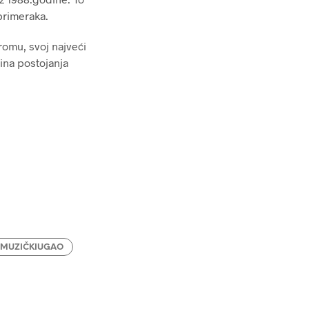
 primeraka.
romu, svoj najveći
ina postojanja
MUZIČKIUGAO