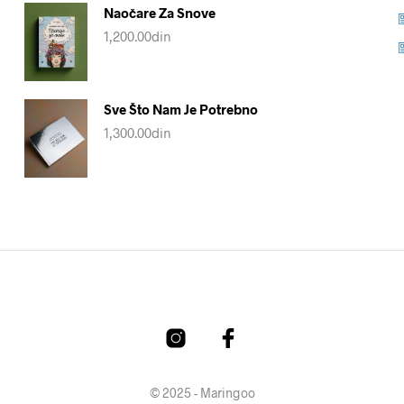
Naočare Za Snove
1,200.00
din
Sve Što Nam Je Potrebno
1,300.00
din
© 2025 - Maringoo