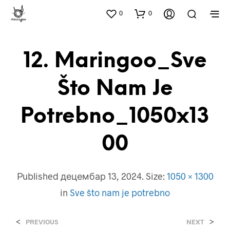
0
0
12. Maringoo_Sve
Što Nam Je
Potrebno_1050x13
00
Published
децембар 13, 2024
. Size:
1050 × 1300
in
Sve što nam je potrebno
<
>
PREVIOUS
NEXT