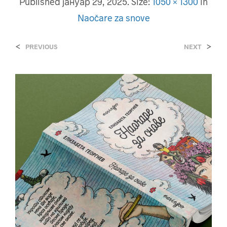
Published
јануар 29, 2025
. Size:
1050 × 1300
in
Naočare za snove
<
>
PREVIOUS
NEXT