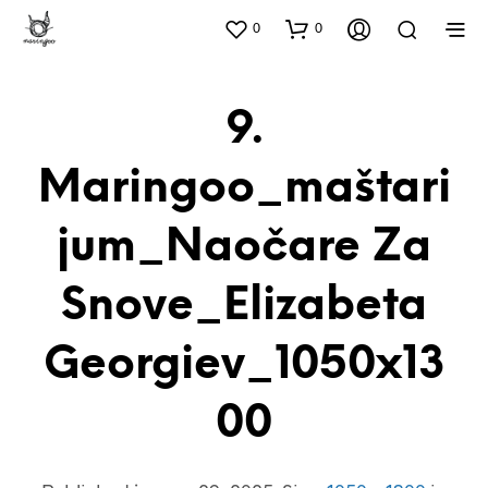
0
0
9.
Maringoo_maštari
Jum_Naočare Za
Snove_Elizabeta
Georgiev_1050x13
00