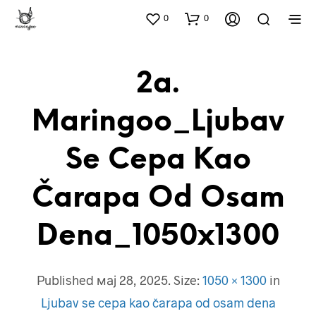
0
0
2a.
Maringoo_Ljubav
Se Cepa Kao
Čarapa Od Osam
Dena_1050x1300
Published
мај 28, 2025
. Size:
1050 × 1300
in
Ljubav se cepa kao čarapa od osam dena