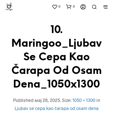
0
0
10.
Maringoo_Ljubav
Se Cepa Kao
Čarapa Od Osam
Dena_1050x1300
Published
мај 28, 2025
. Size:
1050 × 1300
in
Ljubav se cepa kao čarapa od osam dena