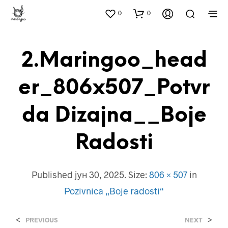
0
0
2.Maringoo_head
Er_806x507_Potvr
Da Dizajna__Boje
Radosti
Published
јун 30, 2025
. Size:
806 × 507
in
Pozivnica „Boje radosti“
<
>
PREVIOUS
NEXT