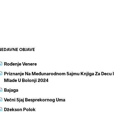
NEDAVNE OBJAVE
Rođenje Venere
Priznanje Na Međunarodnom Sajmu Knjiga Za Decu I
Mlade U Bolonji 2024
Bajaga
Večni Sjaj Besprekornog Uma
Džekson Polok