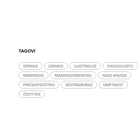
TAGOVI
GRINGA
GRINGO
ILUSTRACIJE
KNJIGOLJUPCI
MARINGOO
MARINGOOBESKRAJ
NASE-KNJIGE
PRIČAOPOČETKU
SESTRAIBURAZ
UMETNOST
ČESTITKE