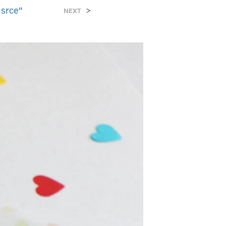
Z
 srce“
>
NEXT
V
O
D
A
U
K
O
R
P
I
.