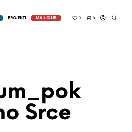
0
0
PROJEKTI
MAIL CLUB
jum_pok
N
E
M
no Srce
A
P
R
O
I