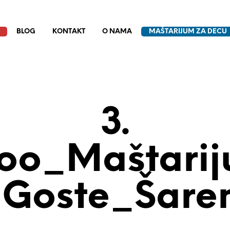
BLOG
KONTAKT
O NAMA
MAŠTARIJUM ZA DECU
3.
oo_Maštari
 Goste_Šare