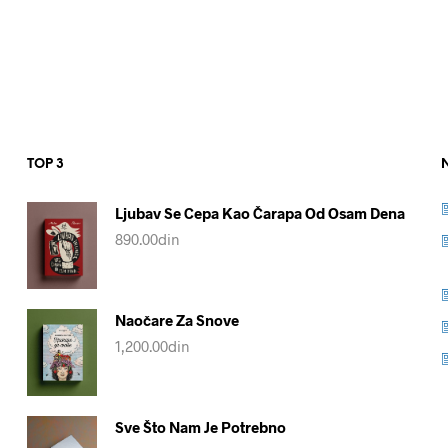
TOP 3
Ljubav Se Cepa Kao Čarapa Od Osam Dena
890.00
din
Naočare Za Snove
1,200.00
din
Sve Što Nam Je Potrebno