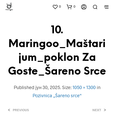
0
0
10.
Maringoo_Maštari
Jum_poklon Za
Goste_Šareno Srce
Published
јун 30, 2025
. Size:
1050 × 1300
in
Pozivnica „Šareno srce“
<
>
PREVIOUS
NEXT