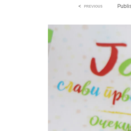
<
Publ
PREVIOUS