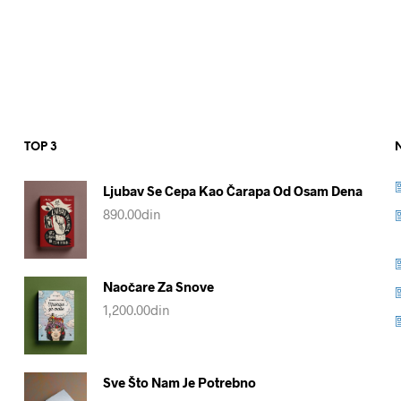
TOP 3
Ljubav Se Cepa Kao Čarapa Od Osam Dena
890.00
din
Naočare Za Snove
1,200.00
din
Sve Što Nam Je Potrebno