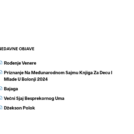
NEDAVNE OBJAVE
Rođenje Venere
Priznanje Na Međunarodnom Sajmu Knjiga Za Decu I
Mlade U Bolonji 2024
Bajaga
Večni Sjaj Besprekornog Uma
Džekson Polok