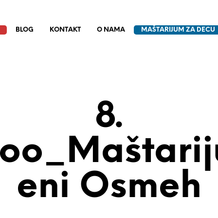
BLOG
KONTAKT
O NAMA
MAŠTARIJUM ZA DECU
8.
oo_Maštarij
Eni Osmeh