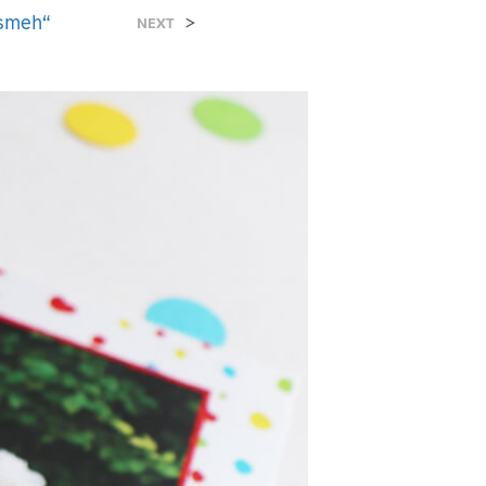
Z
osmeh“
>
NEXT
V
O
D
A
U
K
O
R
P
I
.