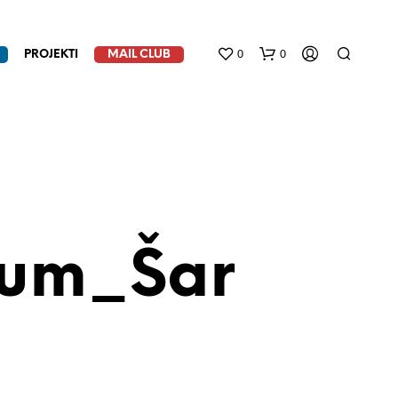
0
0
PROJEKTI
MAIL CLUB
um_Šar
N
E
M
A
P
R
O
I