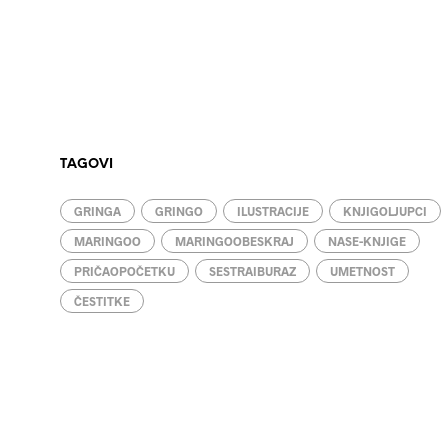
TAGOVI
GRINGA
GRINGO
ILUSTRACIJE
KNJIGOLJUPCI
MARINGOO
MARINGOOBESKRAJ
NASE-KNJIGE
PRIČAOPOČETKU
SESTRAIBURAZ
UMETNOST
ČESTITKE