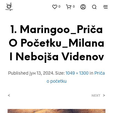
0
0
1. Maringoo_Priča
O Početku_Milana
I Nebojša Videnov
Published
јун 13, 2024
. Size:
1049 × 1300
in
Priča
o početku
<
>
NEXT