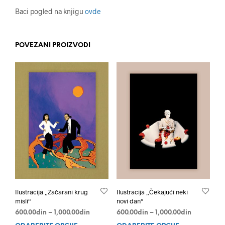
Baci pogled na knjigu
ovde
POVEZANI PROIZVODI
Ilustracija „Začarani krug
Ilustracija „Čekajući neki
misli“
novi dan“
Распон
Распон
600.00
din
–
1,000.00
din
600.00
din
–
1,000.00
din
цена:
цена: