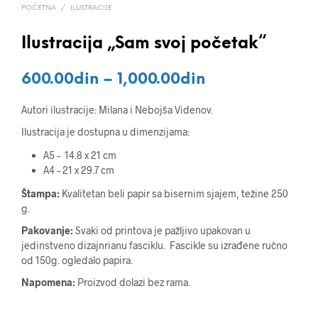
POČETNA
/
ILUSTRACIJE
Ilustracija „Sam svoj početak“
Распон
600.00
din
–
1,000.00
din
цена:
Autori ilustracije: Milana i Nebojša Videnov.
од
Ilustracija je dostupna u dimenzijama:
600.00din
A5 – 14.8 x 21 cm
до
A4 – 21 x 29.7 cm
1,000.00din
Štampa:
Kvalitetan beli papir sa bisernim sjajem, težine 250
g.
Pakovanje:
Svaki od printova je pažljivo upakovan u
jedinstveno dizajnrianu fasciklu. Fascikle su izrađene ručno
od 150g. ogledalo papira.
Napomena:
Proizvod dolazi bez rama.