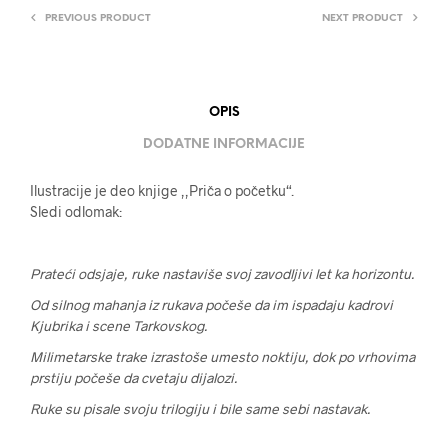
PREVIOUS PRODUCT
NEXT PRODUCT
OPIS
DODATNE INFORMACIJE
Ilustracije je deo knjige ,,Priča o početku“.
Sledi odlomak:
Prateći odsjaje, ruke nastaviše svoj zavodljivi let ka horizontu.
Od silnog mahanja iz rukava počeše da im ispadaju kadrovi
Kjubrika i scene Tarkovskog.
Milimetarske trake izrastoše umesto noktiju, dok po vrhovima
prstiju počeše da cvetaju dijalozi.
Ruke su pisale svoju trilogiju i bile same sebi nastavak.