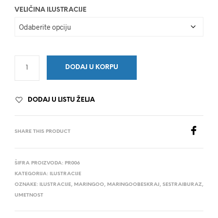
VELIČINA ILUSTRACIJE
DODAJ U KORPU
DODAJ U LISTU ŽELJA
SHARE THIS PRODUCT
ŠIFRA PROIZVODA:
PR006
KATEGORIJA:
ILUSTRACIJE
OZNAKE:
ILUSTRACIJE
,
MARINGOO
,
MARINGOOBESKRAJ
,
SESTRAIBURAZ
,
UMETNOST