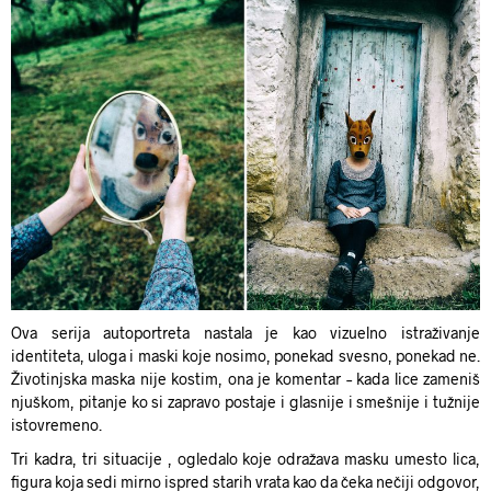
Ova serija autoportreta nastala je kao vizuelno istraživanje
identiteta, uloga i maski koje nosimo, ponekad svesno, ponekad ne.
Životinjska maska nije kostim, ona je komentar – kada lice zameniš
njuškom, pitanje ko si zapravo postaje i glasnije i smešnije i tužnije
istovremeno.
Tri kadra, tri situacije , ogledalo koje odražava masku umesto lica,
figura koja sedi mirno ispred starih vrata kao da čeka nečiji odgovor,