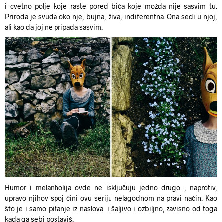
i cvetno polje koje raste pored bića koje možda nije sasvim tu.
Priroda je svuda oko nje, bujna, živa, indiferentna. Ona sedi u njoj,
ali kao da joj ne pripada sasvim.
Humor i melanholija ovde ne isključuju jedno drugo , naprotiv,
upravo njihov spoj čini ovu seriju nelagodnom na pravi način. Kao
što je i samo pitanje iz naslova i šaljivo i ozbiljno, zavisno od toga
kada ga sebi postaviš.