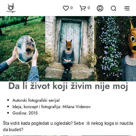
0
0
Da li život koji živim nije moj
Autorski fotografski serijal
Ideja, koncept i fotografija: Milana Videnov
Godina: 2015
Šta vidiš kada pogledaš u ogledalo? Sebe ili nekog koga si naučila
da budeš?