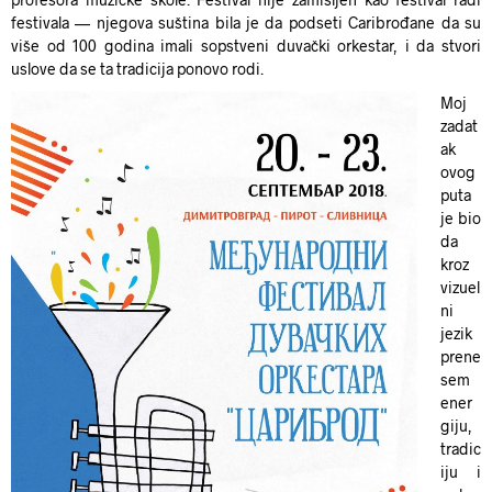
festivala — njegova suština bila je da podseti Caribrođane da su
više od 100 godina imali sopstveni duvački orkestar, i da stvori
uslove da se ta tradicija ponovo rodi.
Moj
zadat
ak
ovog
puta
je bio
da
kroz
vizuel
ni
jezik
prene
sem
ener
giju,
tradic
iju i