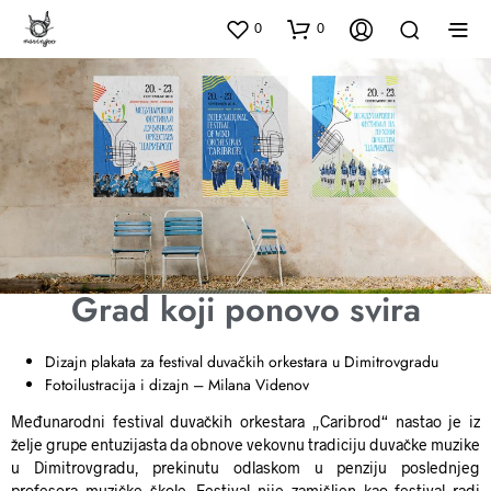
0
0
Grad koji ponovo svira
Dizajn plakata za festival duvačkih orkestara u Dimitrovgradu
Fotoilustracija i dizajn – Milana Videnov
Međunarodni festival duvačkih orkestara „Caribrod“ nastao je iz
želje grupe entuzijasta da obnove vekovnu tradiciju duvačke muzike
u Dimitrovgradu, prekinutu odlaskom u penziju poslednjeg
profesora muzičke škole. Festival nije zamišljen kao festival radi