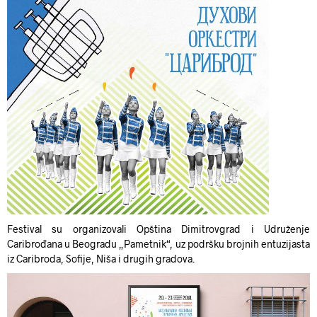
Festival su organizovali Opština Dimitrovgrad i Udruženje
Caribrođana u Beogradu „Pametnik“, uz podršku brojnih entuzijasta
iz Caribroda, Sofije, Niša i drugih gradova.