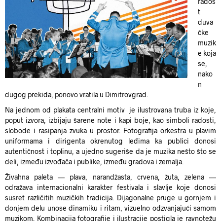
rados
t
duva
čke
muzik
e koja
se,
nako
n
dugog prekida, ponovo vratila u Dimitrovgrad.
Na jednom od plakata centralni motiv je ilustrovana truba iz koje,
poput izvora, izbijaju šarene note i kapi boje, kao simboli radosti,
slobode i rasipanja zvuka u prostor. Fotografija orkestra u plavim
uniformama i dirigenta okrenutog leđima ka publici donosi
autentičnost i toplinu, a ujedno sugeriše da je muzika nešto što se
deli, između izvođača i publike, između gradova i zemalja.
Živahna paleta — plava, narandžasta, crvena, žuta, zelena —
odražava internacionalni karakter festivala i slavlje koje donosi
susret različitih muzičkih tradicija. Dijagonalne pruge u gornjem i
donjem delu unose dinamiku i ritam, vizuelno odzvanjajući samom
muzikom. Kombinacija fotografije i ilustracije postigla je ravnotežu