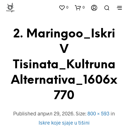
0
0
2. Maringoo_Iskri
V
Tisinata_Kultruna
Alternativa_1606x
770
Published
април 29, 2026
. Size:
800 × 593
in
Iskre koje sjaje u tišini