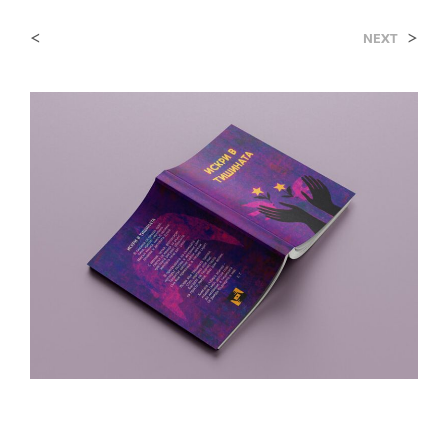
<
>
NEXT