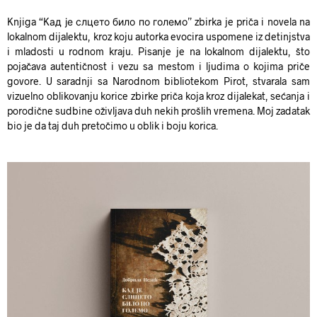
Knjiga “Kад је слцето било по големо” zbirka je priča i novela na
lokalnom dijalektu, kroz koju autorka evocira uspomene iz detinjstva
i mladosti u rodnom kraju. Pisanje je na lokalnom dijalektu, što
pojačava autentičnost i vezu sa mestom i ljudima o kojima priče
govore.
U saradnji sa Narodnom bibliotekom Pirot, stvarala sam
vizuelno oblikovanju korice zbirke priča koja kroz dijalekat, sećanja i
porodične sudbine oživljava duh nekih prošlih vremena. Moj zadatak
bio je da taj duh pretočimo u oblik i boju korica.