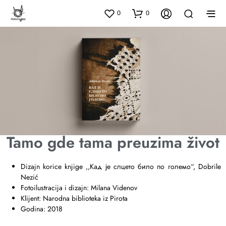
0
0
Tamo gde tama preuzima život
Dizajn korice knjige ,,
Kад је слцето било по големо
“,
Dobrile
Nezić
Fotoilustracija i dizajn: Milana Videnov
Klijent: Narodna biblioteka iz Pirota
Godina: 2018