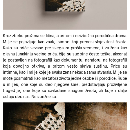
Kroz zbirku
prožima se lična, a pritom i neizbežna porodična drama.
Milje
se pojavljuje kao znak, simbol koji prenosi slojevitost života.
Kako su priče vezane pre svega za prošla vremena, i za ženu kao
glavnu junakinju većine priča, čije su sudbine često teške, akcenat
je postavljen na
fotografiji kao dokumentu, naratoru
, na fotografiji
koja dovoljno otkriva, a pritom vešto skriva suštinu.
Priče su
intimne, kao i milje koje je svaka žena nekada sama stvarala. Milje se
može posmatrati kao metafora života jedne osobe ili porodice.
Rupe
u miljeu
, one koje su deo njegove šare, predstavljaju proživljene
tragedije, one koje su savladane snagom života, ali koje i dalje
ostaju deo nas. Neizbežne su.