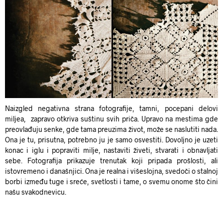
Naizgled negativna strana fotografije, tamni, pocepani delovi
miljea, zapravo otkriva suštinu svih priča. Upravo na mestima gde
preovlađuju senke, gde tama preuzima život, može se naslutiti
nada
.
Ona je tu, prisutna, potrebno ju je samo osvestiti. Dovoljno je uzeti
konac i iglu i
popraviti milje
, nastaviti živeti, stvarati i obnavljati
sebe.
Fotografija prikazuje trenutak koji pripada prošlosti, ali
istovremeno i današnjici. Ona je realna i višeslojna, svedoči o
stalnoj
borbi između tuge i sreće, svetlosti i tame,
o svemu onome što čini
našu svakodnevicu.