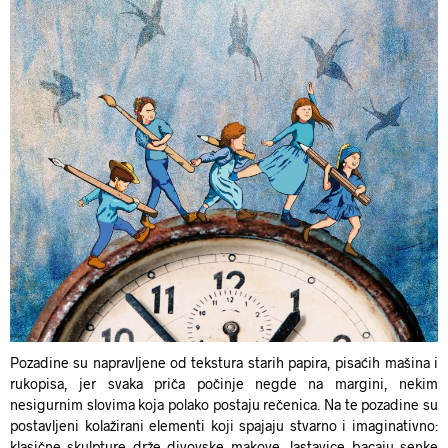
Pozadine su napravljene od tekstura starih papira, pisaćih mašina i
rukopisa, jer svaka priča počinje negde na margini, nekim
nesigurnim slovima koja polako postaju rečenica. Na te pozadine su
postavljeni kolažirani elementi koji spajaju stvarno i imaginativno:
klasične skulpture drže divovske makove, lastavice bacaju senke