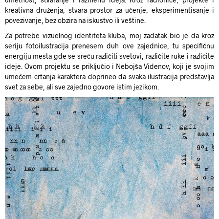
kreativna druženja, stvara prostor za učenje, eksperimentisanje i
povezivanje, bez obzira na iskustvo ili veštine.
Za potrebe vizuelnog identiteta kluba, moj zadatak bio je da kroz
seriju fotoilustracija prenesem duh ove zajednice, tu specifičnu
energiju mesta gde se sreću različiti svetovi, različite ruke i različite
ideje. Ovom projektu se priključio i Nebojša Videnov, koji je svojim
umećem crtanja karaktera doprineo da svaka ilustracija predstavlja
svet za sebe, ali sve zajedno govore istim jezikom.