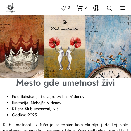
0
0
Mesto gde umetnost živi
Foto ilutrstracija i dizajn: Milana Videnov
Ilustracija: Nebojša Videnov
Klijent: Klub umetnosti, Niš
Godina: 2025
Klub umetnosti iz Niša je zajednica koja okuplja ljude koji vole
umetnost, stvaranje i razmenu ideja. Kroz radionice, projekte i