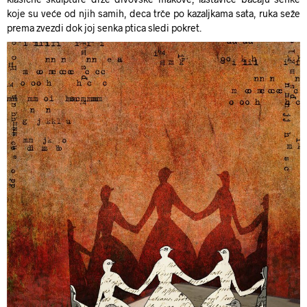
koje su veće od njih samih, deca trče po kazaljkama sata, ruka seže
prema zvezdi dok joj senka ptica sledi pokret.