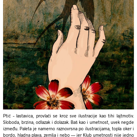
Ptić – lastavica, provlači se kroz sve ilustracije kao tihi lajtmotiv.
Sloboda, brzina, odlazak i dolazak. Baš kao i umetnost, uvek negde
između. Paleta je namerno raznovrsna po ilustracijama, topla oker i
bordo, hladna plava, zemlja i nebo — jer Klub umetnosti nije jedno