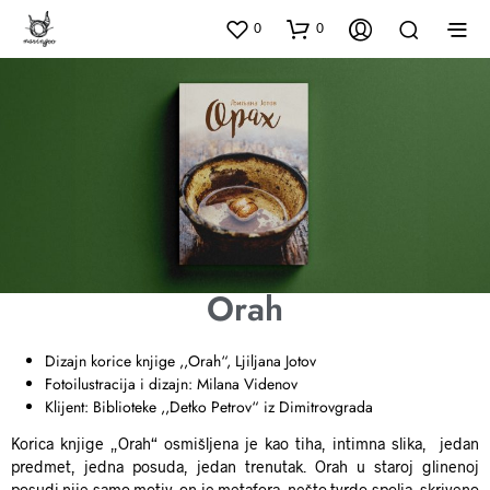
0
0
Orah
Dizajn korice knjige ,,Orah“, Ljiljana Jotov
Fotoilustracija i dizajn: Milana Videnov
Klijent: Biblioteke ,,Detko Petrov“ iz Dimitrovgrada
Korica knjige „Orah“ osmišljena je kao tiha, intimna slika, jedan
predmet, jedna posuda, jedan trenutak. Orah u staroj glinenoj
posudi nije samo motiv, on je metafora, nešto tvrdo spolja, skriveno