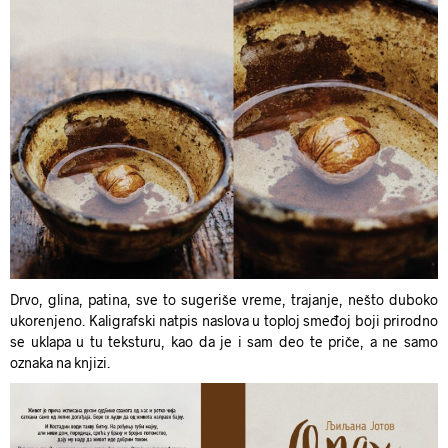
Drvo, glina, patina, sve to sugeriše vreme, trajanje, nešto duboko
ukorenjeno. Kaligrafski natpis naslova u toploj smeđoj boji prirodno
se uklapa u tu teksturu, kao da je i sam deo te priče, a ne samo
oznaka na knjizi.