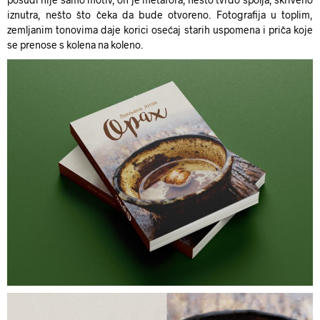
iznutra, nešto što čeka da bude otvoreno. Fotografija u toplim,
zemljanim tonovima daje korici osećaj starih uspomena i priča koje
se prenose s kolena na koleno.