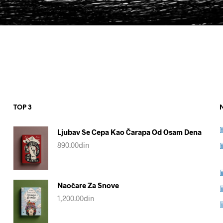
TOP 3
Ljubav Se Cepa Kao Čarapa Od Osam Dena
890.00
din
Naočare Za Snove
1,200.00
din