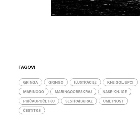
TAGOVI
GRINGA
GRINGO
ILUSTRACIJE
KNJIGOLJUPCI
MARINGOO
MARINGOOBESKRAJ
NASE-KNJIGE
PRIČAOPOČETKU
SESTRAIBURAZ
UMETNOST
ČESTITKE