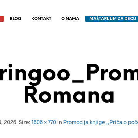
BLOG
KONTAKT
O NAMA
MAŠTARIJUM ZA DECU
aringoo_Prom
Romana
5, 2026
. Size:
1606 × 770
in
Promocija knjige ,,Priča o po