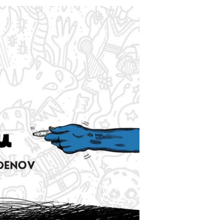
Z
V
O
D
A
U
K
O
R
P
I
.