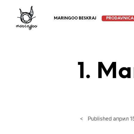
MARINGOO BESKRAJ
PRODAVNICA
1. M
<
Published
април 1