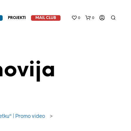
0
0
PROJEKTI
MAIL CLUB
ovija
N
E
M
A
P
četku“ | Promo video
>
R
O
I