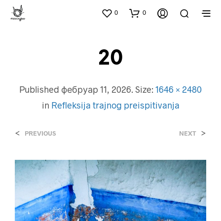
0
0
20
Published
фебруар 11, 2026
. Size:
1646 × 2480
in
Refleksija trajnog preispitivanja
<
>
PREVIOUS
NEXT