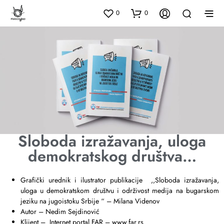
0
0
Sloboda izražavanja, uloga
demokratskog društva…
Grafički urednik i ilustrator publikacije ,,Sloboda izražavanja,
uloga u demokratskom društvu i održivost medija na bugarskom
jeziku na jugoistoku Srbije “ – Milana Videnov
Autor – Nedim Sejdinović
Klijent – Internet portal FAR – www.far.rs