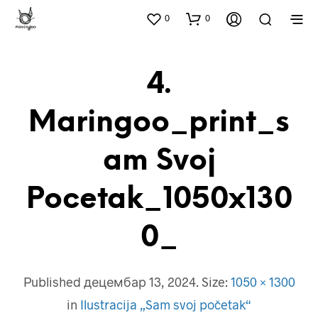
0
0
4.
Maringoo_print_s
Am Svoj
Pocetak_1050x130
0_
Published
децембар 13, 2024
. Size:
1050 × 1300
in
Ilustracija „Sam svoj početak“