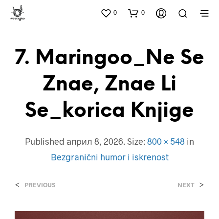
0
0
7. Maringoo_Ne Se
Znae, Znae Li
Se_korica Knjige
Published
април 8, 2026
. Size:
800 × 548
in
Bezgranični humor i iskrenost
<
>
PREVIOUS
NEXT