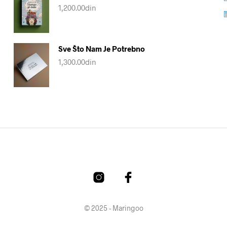
1,200.00
din
Sve Što Nam Je Potrebno
1,300.00
din
© 2025 - Maringoo