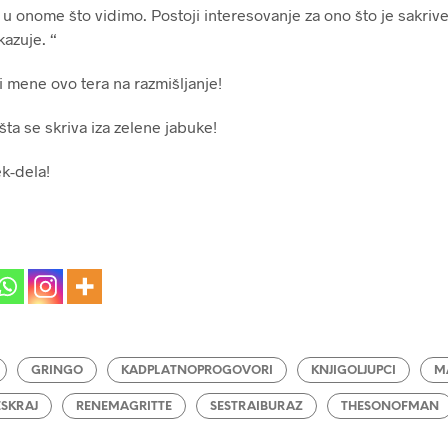
e u onome što vidimo. Postoji interesovanje za ono što je sakriv
kazuje. “
i mene ovo tera na razmišljanje!
ta se skriva iza zelene jabuke!
k-dela!
GRINGO
KADPLATNOPROGOVORI
KNJIGOLJUPCI
M
SKRAJ
RENEMAGRITTE
SESTRAIBURAZ
THESONOFMAN