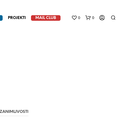
0
0
PROJEKTI
MAIL CLUB
N
E
M
A
P
ZANIMLJVOSTI
R
O
I