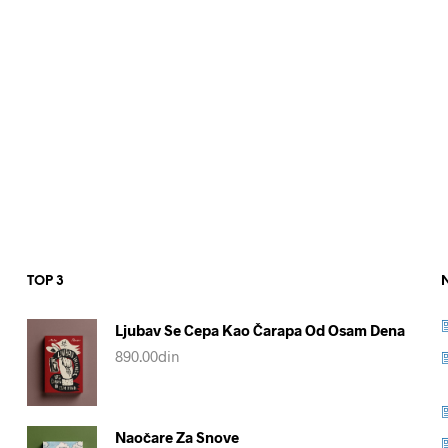
TOP 3
Ljubav Se Cepa Kao Čarapa Od Osam Dena
890.00
din
Naočare Za Snove