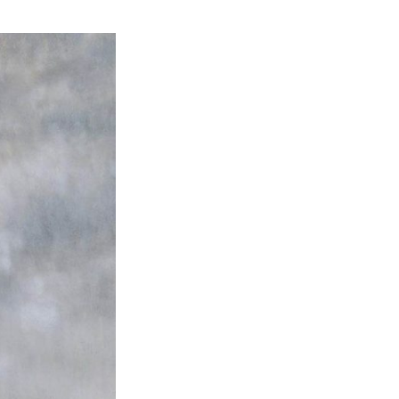
Z
V
O
D
A
U
K
O
R
P
I
.