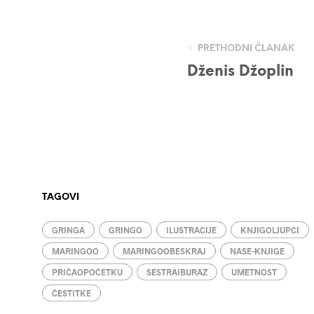
PRETHODNI ČLANAK
Dženis Džoplin
TAGOVI
GRINGA
GRINGO
ILUSTRACIJE
KNJIGOLJUPCI
MARINGOO
MARINGOOBESKRAJ
NASE-KNJIGE
PRIČAOPOČETKU
SESTRAIBURAZ
UMETNOST
ČESTITKE