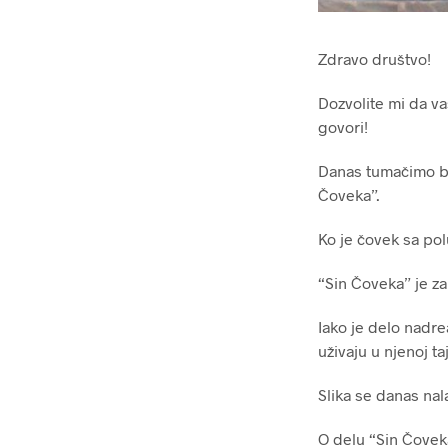
Zdravo društvo!
Dozvolite mi da v
govori!
Danas tumačimo be
Čoveka”.
Ko je čovek sa pol
“Sin Čoveka” je za
Iako je delo nadre
uživaju u njenoj ta
Slika se danas nala
O delu “Sin Čoveka