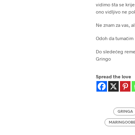
vidimo šta se krij
ono vidljivo ne po
Ne znam za vas, al
Odoh da tumačim š
Do sledećeg reme
Gringo
Spread the love
GRINGA
MARINGOOBE