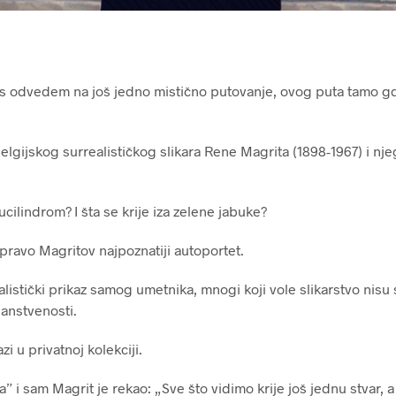
as odvedem na još jedno mistično putovanje, ovog puta tamo g
lgijskog surrealističkog slikara Rene Magrita (1898-1967) i nje
ucilindrom? I šta se krije iza zelene jabuke?
pravo Magritov najpoznatiji autoportet.
alistički prikaz samog umetnika, mnogi koji vole slikarstvo nisu 
janstvenosti.
zi u privatnoj kolekciji.
” i sam Magrit je rekao: „Sve što vidimo krije još jednu stvar, 