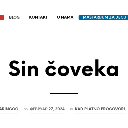
BLOG
KONTAKT
O NAMA
MAŠTARIJUM ZA DECU
Sin čoveka
on
in
,
ARINGOO
ФЕБРУАР 27, 2024
KAD PLATNO PROGOVORI