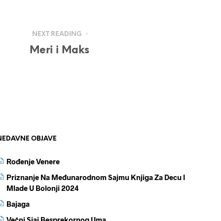
NEXT READING
Meri i Maks
NEDAVNE OBJAVE
Rođenje Venere
Priznanje Na Međunarodnom Sajmu Knjiga Za Decu I
Mlade U Bolonji 2024
Bajaga
Večni Sjaj Besprekornog Uma