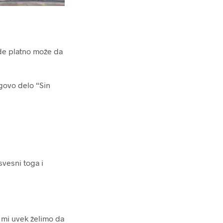
de platno može da
govo delo “Sin
svesni toga i
a mi uvek želimo da