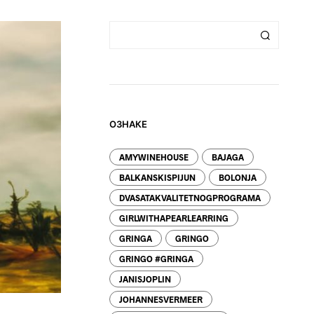
Z
V
O
D
A
U
K
O
R
P
ОЗНАКЕ
I
.
AMYWINEHOUSE
BAJAGA
BALKANSKISPIJUN
BOLONJA
DVASATAKVALITETNOGPROGRAMA
GIRLWITHAPEARLEARRING
GRINGA
GRINGO
GRINGO #GRINGA
JANISJOPLIN
JOHANNESVERMEER