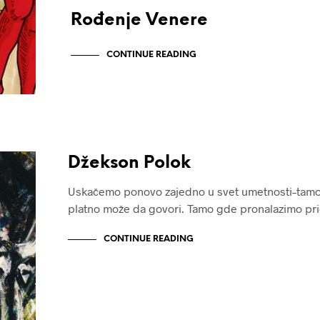
Rođenje Venere
CONTINUE READING
Džekson Polok
Uskačemo ponovo zajedno u svet umetnosti–tam
platno može da govori. Tamo gde pronalazimo pr
CONTINUE READING