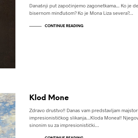
Današnji put započinjemo zagonetkama... Ko je de
bisernom minđušom? Ko je Mona Liza severa?…
CONTINUE READING
Klod Mone
Zdravo društvo!! Danas vam predstavljam majstor
impresionističkog slikanja…Kloda Monea!! Njego
sinonim su za impresionistički…