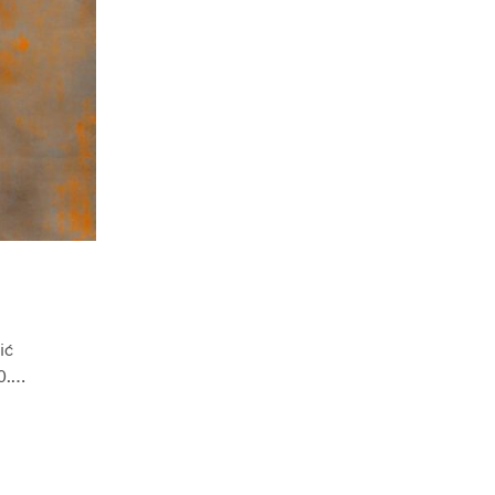
ić
20.…