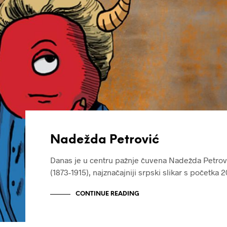
Nadežda Petrović
Danas je u centru pažnje čuvena Nadežda Petrov
(1873-1915), najznačajniji srpski slikar s početka 
CONTINUE READING