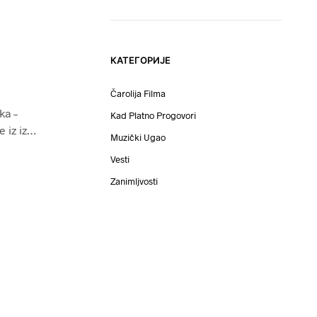
КАТЕГОРИЈЕ
Čarolija Filma
ka –
Kad Platno Progovori
e iz iz…
Muzički Ugao
Vesti
Zanimljvosti