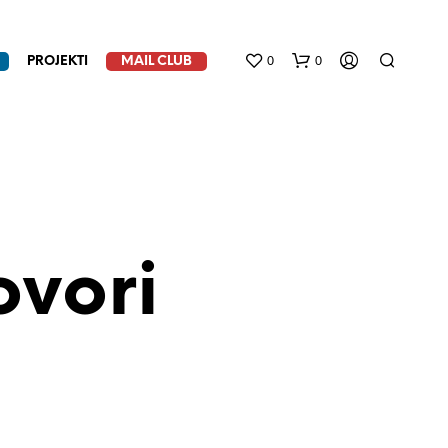
0
0
PROJEKTI
MAIL CLUB
ovori
N
E
M
A
P
R
O
I