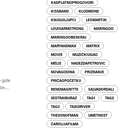
KADPLATNOPROGOVORI
KISSBAND
KLODMONE
KNJIGOLJUPCI
LEOMARTIN
LOUISARMSTRONG
MARINGOO
MARINGOOBESKRAJ
MARYANDMAX
MATRIX
MOVIE
MUZIČKIUGAO
MÉLIE
NADEZDAPETROVIC
NOVAGODINA
PRIZNANJE
o gde
PRIČAOPOČETKU
iče…
RENEMAGRITTE
SALVADORDALI
SESTRAIBURAZ
TAG1
TAG2
TAG3
TAXIDRIVER
THESONOFMAN
UMETNOST
ČAROLIJAFILMA