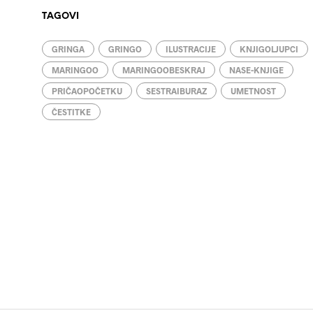
TAGOVI
GRINGA
GRINGO
ILUSTRACIJE
KNJIGOLJUPCI
MARINGOO
MARINGOOBESKRAJ
NASE-KNJIGE
PRIČAOPOČETKU
SESTRAIBURAZ
UMETNOST
ČESTITKE