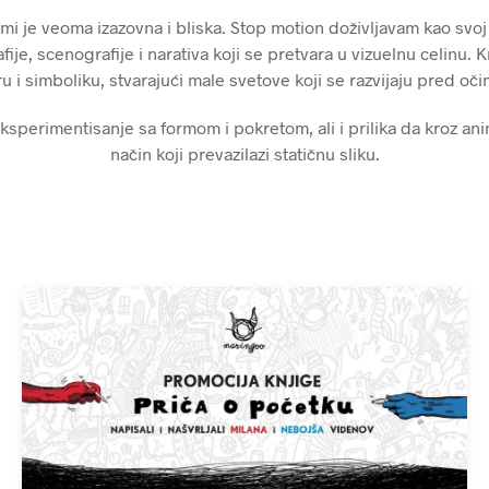
mi je veoma izazovna i bliska. Stop motion doživljavam kao svoj a
afije, scenografije i narativa koji se pretvara u vizuelnu celinu. 
u i simboliku, stvarajući male svetove koji se razvijaju pred o
ksperimentisanje sa formom i pokretom, ali i prilika da kroz an
način koji prevazilazi statičnu sliku.