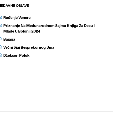
NEDAVNE OBJAVE
Rođenje Venere
Priznanje Na Međunarodnom Sajmu Knjiga Za Decu I
Mlade U Bolonji 2024
Bajaga
Večni Sjaj Besprekornog Uma
Džekson Polok