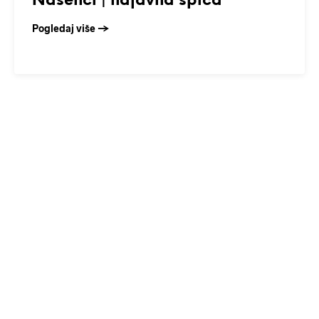
Našenci | najavna špica
Pogledaj više →