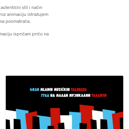
Z
utentični stil i način
V
O
Kroz animaciju istražujem
D
čima posmatrača.
A
U
imaciju ispričam priču na
K
O
R
P
I
.