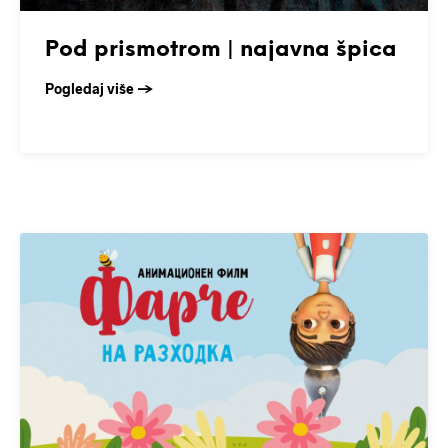
Pod prismotrom | najavna špica
Pogledaj više →