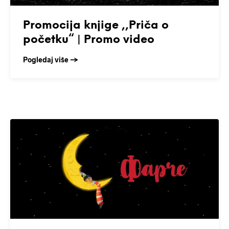
Promocija knjige ,,Priča o
početku“ | Promo video
Pogledaj više →