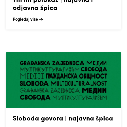
Tin tin putokaz | najavna i
odjavna špica
Pogledaj više →
Sloboda govora | najavna špica