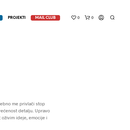
0
0
PROJEKTI
MAIL CLUB
N
E
M
sebno me privlači stop
A
P
svećenost detalju. Upravo
R
oživim ideje, emocije i
O
I