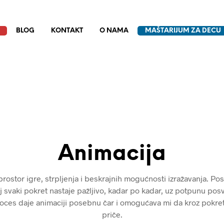
BLOG
KONTAKT
O NAMA
MAŠTARIJUM ZA DECU
Animacija
prostor igre, strpljenja i beskrajnih mogućnosti izražavanja. Po
oj svaki pokret nastaje pažljivo, kadar po kadar, uz potpunu po
proces daje animaciji posebnu čar i omogućava mi da kroz pokret 
priče.