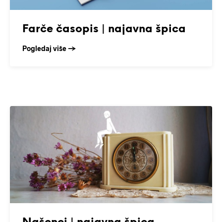
Farče časopis | najavna špica
Pogledaj više →