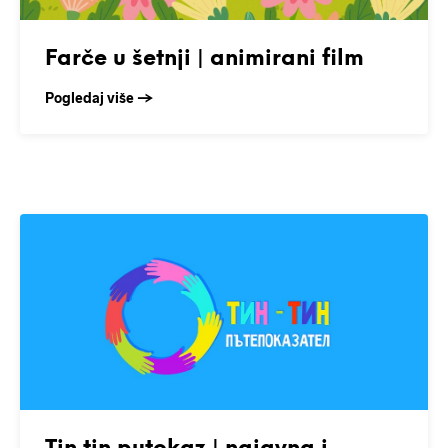
Farče u šetnji | animirani film
Pogledaj više →