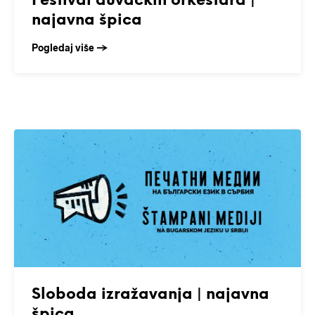
Festival duvačkih orkestara |
najavna špica
Pogledaj više →
Sloboda izražavanja | najavna
špica