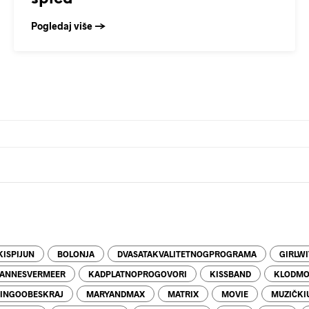
Pogledaj više →
ISPIJUN
BOLONJA
DVASATAKVALITETNOGPROGRAMA
GIRLW
ANNESVERMEER
KADPLATNOPROGOVORI
KISSBAND
KLODMO
INGOOBESKRAJ
MARYANDMAX
MATRIX
MOVIE
MUZIČKI