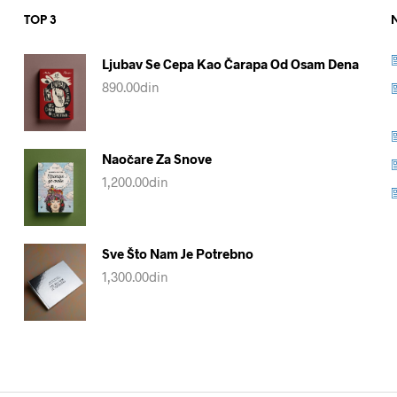
TOP 3
Ljubav Se Cepa Kao Čarapa Od Osam Dena
890.00
din
Naočare Za Snove
1,200.00
din
Sve Što Nam Je Potrebno
1,300.00
din