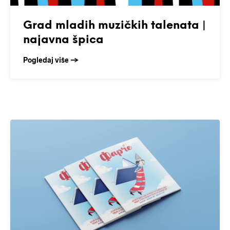
Grad mladih muzičkih talenata |
najavna špica
Pogledaj više →