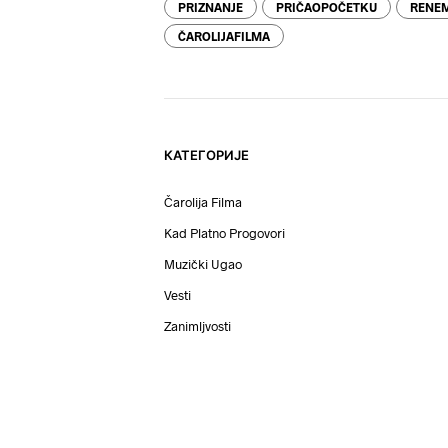
PRIZNANJE
PRIČAOPOČETKU
RENEM
ČAROLIJAFILMA
КАТЕГОРИЈЕ
Čarolija Filma
Kad Platno Progovori
Muzički Ugao
Vesti
Zanimljvosti