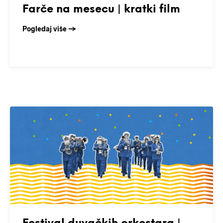
Farče na mesecu | kratki film
Pogledaj više →