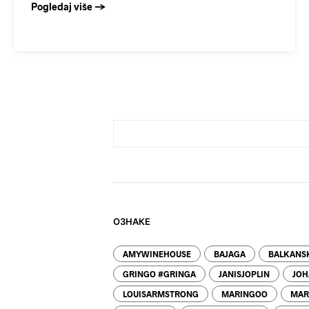
Pogledaj više →
ОЗНАКЕ
AMYWINEHOUSE
BAJAGA
BALKANSK
GRINGO #GRINGA
JANISJOPLIN
JOH
LOUISARMSTRONG
MARINGOO
MAR