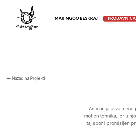
MARINGOO BESKRAJ
PRODAVNICA
← Nazad na Projekti
Animacija je za mene 
motion tehnika, jer u nj
taj spor i promišljen 