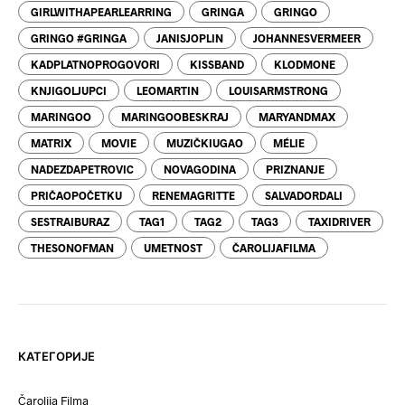
GIRLWITHAPEARLEARRING
GRINGA
GRINGO
GRINGO #GRINGA
JANISJOPLIN
JOHANNESVERMEER
KADPLATNOPROGOVORI
KISSBAND
KLODMONE
KNJIGOLJUPCI
LEOMARTIN
LOUISARMSTRONG
MARINGOO
MARINGOOBESKRAJ
MARYANDMAX
MATRIX
MOVIE
MUZIČKIUGAO
MÉLIE
NADEZDAPETROVIC
NOVAGODINA
PRIZNANJE
PRIČAOPOČETKU
RENEMAGRITTE
SALVADORDALI
SESTRAIBURAZ
TAG1
TAG2
TAG3
TAXIDRIVER
THESONOFMAN
UMETNOST
ČAROLIJAFILMA
КАТЕГОРИЈЕ
Čarolija Filma