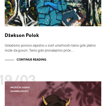
Džekson Polok
Uskačemo ponovo zajedno u svet umetnosti–tamo gde platno
može da govori. Tamo gde pronalazimo priče…
CONTINUE READING
19/03
MUZIČKI UGAO
ZANIMLJVOSTI