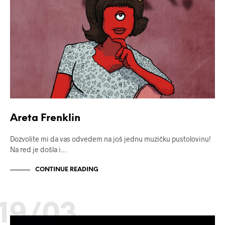
Areta Frenklin
Dozvolite mi da vas odvedem na još jednu muzičku pustolovinu!
Na red je došla i…
CONTINUE READING
19/03