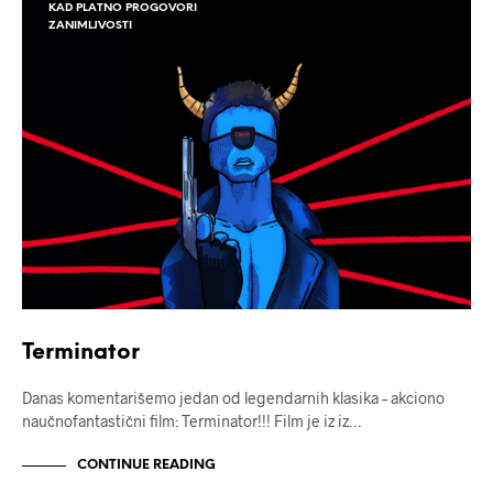
KAD PLATNO PROGOVORI
ZANIMLJVOSTI
Terminator
Danas komentarišemo jedan od legendarnih klasika – akciono
naučnofantastični film: Terminator!!! Film je iz iz…
CONTINUE READING