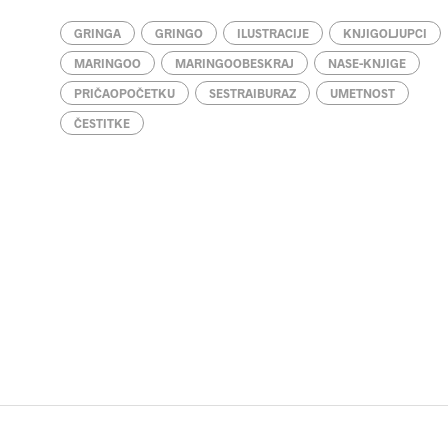
GRINGA
GRINGO
ILUSTRACIJE
KNJIGOLJUPCI
MARINGOO
MARINGOOBESKRAJ
NASE-KNJIGE
PRIČAOPOČETKU
SESTRAIBURAZ
UMETNOST
ČESTITKE