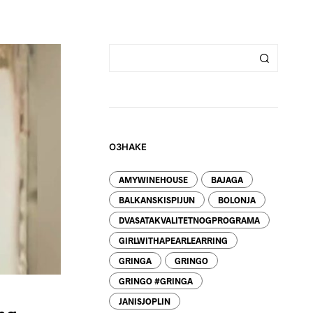
Z
V
O
D
A
U
K
O
R
P
I
ОЗНАКЕ
.
AMYWINEHOUSE
BAJAGA
BALKANSKISPIJUN
BOLONJA
DVASATAKVALITETNOGPROGRAMA
GIRLWITHAPEARLEARRING
GRINGA
GRINGO
GRINGO #GRINGA
JANISJOPLIN