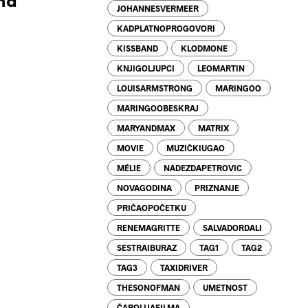
ma
JOHANNESVERMEER
KADPLATNOPROGOVORI
KISSBAND
KLODMONE
KNJIGOLJUPCI
LEOMARTIN
LOUISARMSTRONG
MARINGOO
MARINGOOBESKRAJ
MARYANDMAX
MATRIX
MOVIE
MUZIČKIUGAO
MÉLIE
NADEZDAPETROVIC
NOVAGODINA
PRIZNANJE
PRIČAOPOČETKU
RENEMAGRITTE
SALVADORDALI
SESTRAIBURAZ
TAG1
TAG2
TAG3
TAXIDRIVER
THESONOFMAN
UMETNOST
ČAROLIJAFILMA