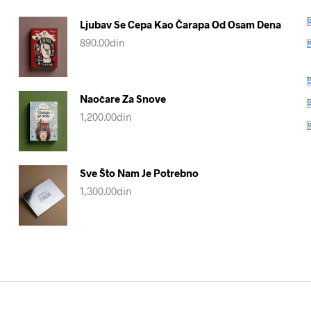
Ljubav Se Cepa Kao Čarapa Od Osam Dena
890.00
din
Naočare Za Snove
1,200.00
din
Sve Što Nam Je Potrebno
1,300.00
din