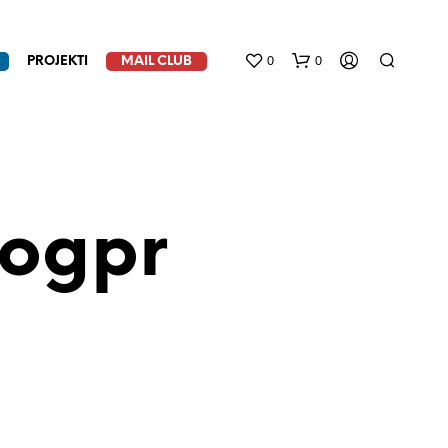
0
0
PROJEKTI
MAIL CLUB
nogpr
N
E
M
A
P
R
O
I