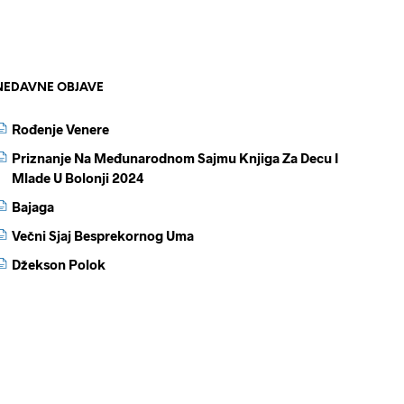
NEDAVNE OBJAVE
Rođenje Venere
Priznanje Na Međunarodnom Sajmu Knjiga Za Decu I
Mlade U Bolonji 2024
Bajaga
Večni Sjaj Besprekornog Uma
Džekson Polok