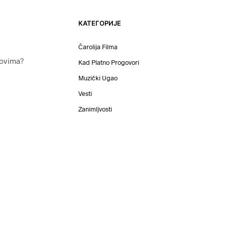
КАТЕГОРИЈЕ
Čarolija Filma
movima?
Kad Platno Progovori
Muzički Ugao
Vesti
Zanimljvosti