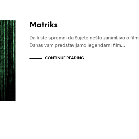
Matriks
Da li ste spremni da čujete nešto zanimljivo o fil
Danas vam predstavljamo legendarni film…
CONTINUE READING