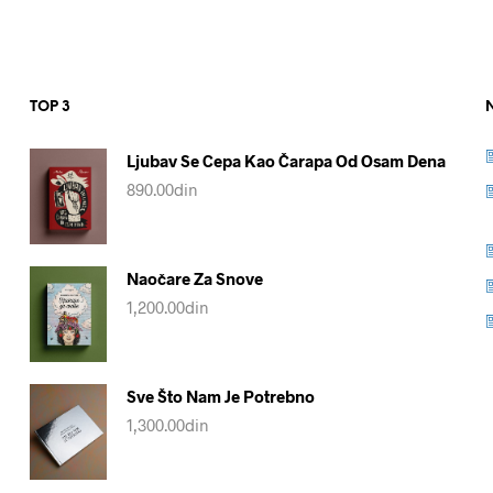
TOP 3
Ljubav Se Cepa Kao Čarapa Od Osam Dena
890.00
din
Naočare Za Snove
1,200.00
din
Sve Što Nam Je Potrebno
1,300.00
din