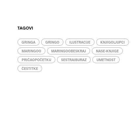
TAGOVI
GRINGA
GRINGO
ILUSTRACIJE
KNJIGOLJUPCI
MARINGOO
MARINGOOBESKRAJ
NASE-KNJIGE
PRIČAOPOČETKU
SESTRAIBURAZ
UMETNOST
ČESTITKE