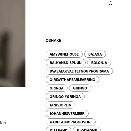
Z
V
O
D
A
U
K
O
ОЗНАКЕ
R
P
AMYWINEHOUSE
BAJAGA
I
.
BALKANSKISPIJUN
BOLONJA
DVASATAKVALITETNOGPROGRAMA
GIRLWITHAPEARLEARRING
GRINGA
GRINGO
GRINGO #GRINGA
JANISJOPLIN
JOHANNESVERMEER
dan
KADPLATNOPROGOVORI
KISSBAND
KLODMONE