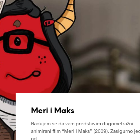
Meri i Maks
Radujem se da vam predstavim dugometražni
animirani film “Meri i Maks” (2009). Zasigurno je
od…