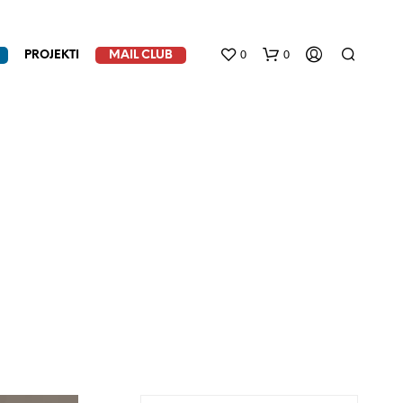
0
0
PROJEKTI
MAIL CLUB
N
E
M
A
P
R
O
I