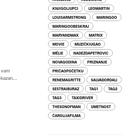
KNJIGOLJUPCI
LEOMARTIN
LOUISARMSTRONG
MARINGOO
MARINGOOBESKRAJ
MARYANDMAX
MATRIX
MOVIE
MUZIČKIUGAO
MÉLIE
NADEZDAPETROVIC
NOVAGODINA
PRIZNANJE
m vam
PRIČAOPOČETKU
prikazan…
RENEMAGRITTE
SALVADORDALI
SESTRAIBURAZ
TAG1
TAG2
TAG3
TAXIDRIVER
THESONOFMAN
UMETNOST
ČAROLIJAFILMA