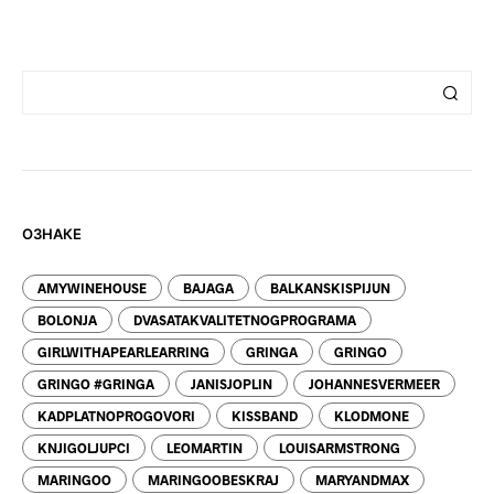
ОЗНАКЕ
AMYWINEHOUSE
BAJAGA
BALKANSKISPIJUN
BOLONJA
DVASATAKVALITETNOGPROGRAMA
GIRLWITHAPEARLEARRING
GRINGA
GRINGO
GRINGO #GRINGA
JANISJOPLIN
JOHANNESVERMEER
KADPLATNOPROGOVORI
KISSBAND
KLODMONE
KNJIGOLJUPCI
LEOMARTIN
LOUISARMSTRONG
MARINGOO
MARINGOOBESKRAJ
MARYANDMAX