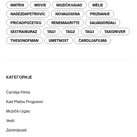
MATRIX
MOVIE
MUZIČKIUGAO
MÉLIE
NADEZDAPETROVIC
NOVAGODINA
PRIZNANJE
PRIČAOPOČETKU
RENEMAGRITTE
SALVADORDALI
SESTRAIBURAZ
TAG1
TAG2
TAG3
TAXIDRIVER
THESONOFMAN
UMETNOST
ČAROLIJAFILMA
КАТЕГОРИЈЕ
Čarolija Filma
Kad Platno Progovori
Muzički Ugao
Vesti
Zanimljvosti