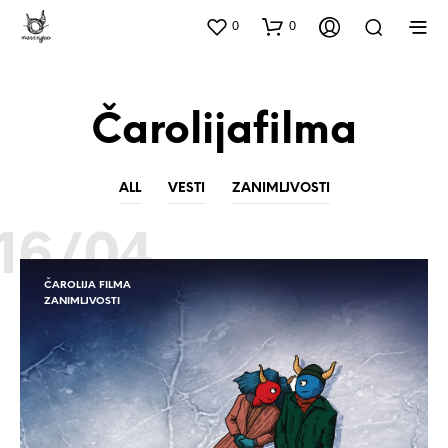
0
0
Čarolijafilma
ALL
VESTI
ZANIMLJVOSTI
16/04
ČAROLIJA FILMA
ZANIMLJVOSTI