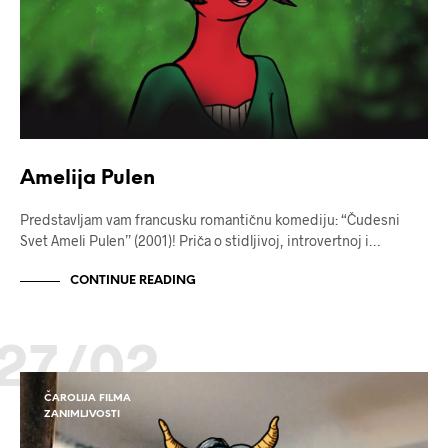
Amelija Pulen
Predstavljam vam francusku romantičnu komediju: “Čudesni
Svet Ameli Pulen” (2001)! Priča o stidljivoj, introvertnoj i…
CONTINUE READING
27/02
ČAROLIJA FILMA
ZANIMLJVOSTI