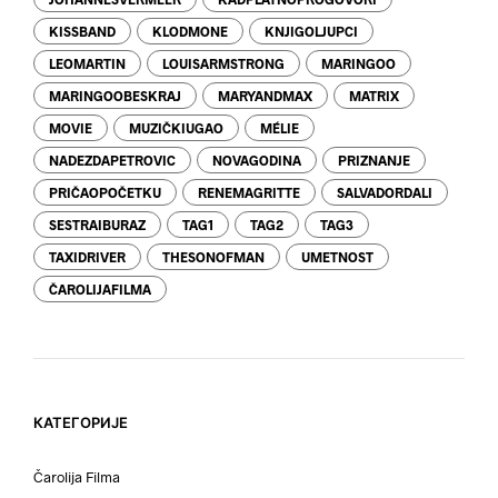
KISSBAND
KLODMONE
KNJIGOLJUPCI
LEOMARTIN
LOUISARMSTRONG
MARINGOO
MARINGOOBESKRAJ
MARYANDMAX
MATRIX
MOVIE
MUZIČKIUGAO
MÉLIE
NADEZDAPETROVIC
NOVAGODINA
PRIZNANJE
PRIČAOPOČETKU
RENEMAGRITTE
SALVADORDALI
SESTRAIBURAZ
TAG1
TAG2
TAG3
TAXIDRIVER
THESONOFMAN
UMETNOST
ČAROLIJAFILMA
КАТЕГОРИЈЕ
Čarolija Filma