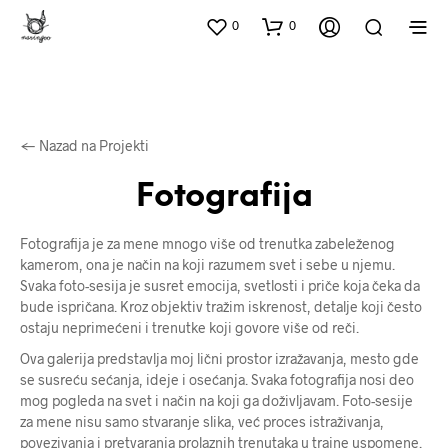
0
0
← Nazad na Projekti
Fotografija
Fotografija je za mene mnogo više od trenutka zabeleženog
kamerom, ona je način na koji razumem svet i sebe u njemu.
Svaka foto-sesija je susret emocija, svetlosti i priče koja čeka da
bude ispričana. Kroz objektiv tražim iskrenost, detalje koji često
ostaju neprimećeni i trenutke koji govore više od reči.
Ova galerija predstavlja moj lični prostor izražavanja, mesto gde
se susreću sećanja, ideje i osećanja. Svaka fotografija nosi deo
mog pogleda na svet i način na koji ga doživljavam. Foto-sesije
za mene nisu samo stvaranje slika, već proces istraživanja,
povezivanja i pretvaranja prolaznih trenutaka u trajne uspomene.